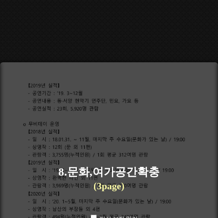
8.문화,여가공간확충
(3page)