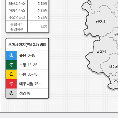
일산화탄소
점검중
아황산가스
점검중
주오염물질
점검중
통합대기
보통
환경지수
초미세먼지(PM-2.5) 범례
①
좋음
0~15
②
보통
16~35
③
나쁨
36~75
④
매우나쁨
76~
ⓞ
점검중