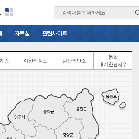
본문 바로가기
보
계
자료실
관련사이트
통합
가스
이산화질소
일산화탄소
대기환경지수