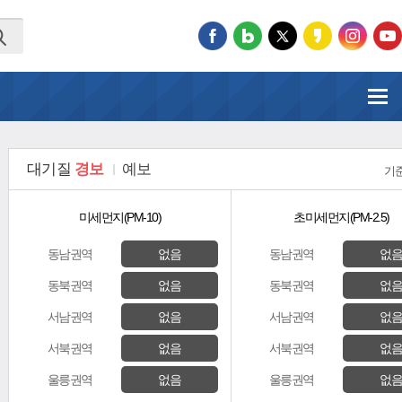
대기질
경보
예보
기준
미세먼지
(PM-10)
초미세먼지
(PM-2.5)
동남권역
없음
동남권역
없
동북권역
없음
동북권역
없
서남권역
없음
서남권역
없
서북권역
없음
서북권역
없
울릉권역
없음
울릉권역
없