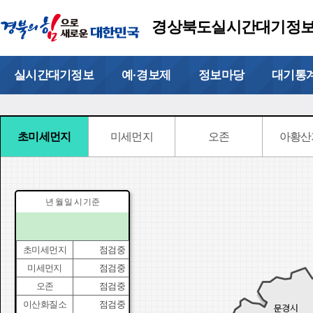
경상북도실시간대기정
실시간대기정보
예·경보제
정보마당
대기통
초미세먼지
미세먼지
오존
아황산
년 월 일 시 기준
초미세먼지
점검중
미세먼지
점검중
오존
점검중
이산화질소
점검중