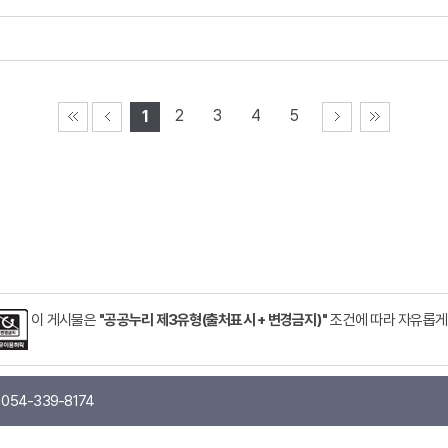
2
3
4
5
1
이 게시물은
"공공누리 제3유형(출처표시 + 변경금지)"
조건에 따라 자유롭게
054-339-8174