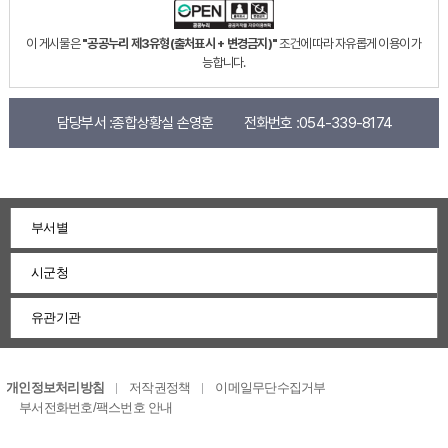
이 게시물은
"공공누리 제3유형(출처표시 + 변경금지)"
조건에 따라 자유롭게 이용이 가
능합니다.
담당부서 :
종합상황실 손영훈
전화번호 :
054-339-8174
부서별
시군청
유관기관
개인정보처리방침
저작권정책
이메일무단수집거부
부서전화번호/팩스번호 안내