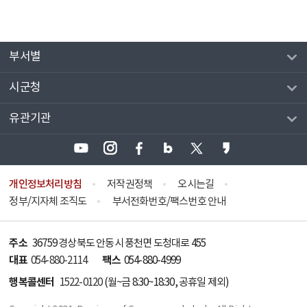
부서별
시군청
유관기관
개인정보처리방침
저작권정책
오시는길
정부/지자체 조직도
부서전화번호/팩스번호 안내
주소
36759 경상북도 안동시 풍천면 도청대로 455
대표
팩스
054-880-2114
054-880-4999
행복콜센터
1522-0120
(월~금 8:30~18:30, 공휴일 제외)