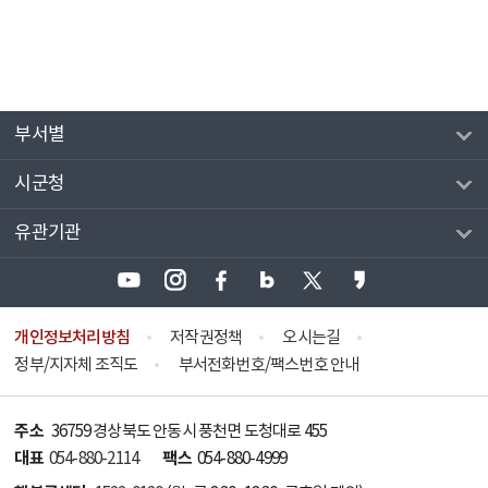
부서별
시군청
유관기관
개인정보처리방침
저작권정책
오시는길
정부/지자체 조직도
부서전화번호/팩스번호 안내
주소
36759 경상북도 안동시 풍천면 도청대로 455
대표
팩스
054-880-2114
054-880-4999