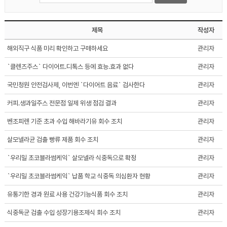
제목
작성자
해외직구 식품 미리 확인하고 구매하세요
관리자
`클렌즈주스` 다이어트.디톡스 등에 효능.효과 없다
관리자
국민청원 안전검사제, 이번엔 `다이어트 음료` 검사한다
관리자
커피.생과일주스 전문점 일제 위생 점검 결과
관리자
벤조피렌 기준 초과 수입 해바라기유 회수 조치
관리자
살모넬라균 검출 빵류 제품 회수 조치
관리자
`우리밀 초코블라썸케익` 살모넬라 식중독으로 확정
관리자
`우리밀 초코블라썸케익` 납품 학교 식중독 의심환자 현황
관리자
유통기한 경과 원료 사용 건강기능식품 회수 조치
관리자
식중독균 검출 수입 성장기용조제식 회수 조치
관리자