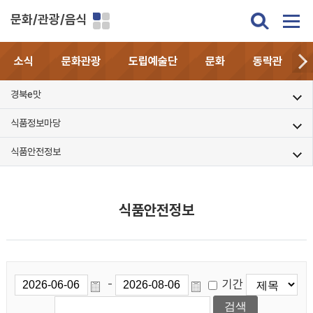
문화/관광/음식
소식
문화관광
도립예술단
문화
동락관
경북e맛
식품정보마당
식품안전정보
식품안전정보
기간
-