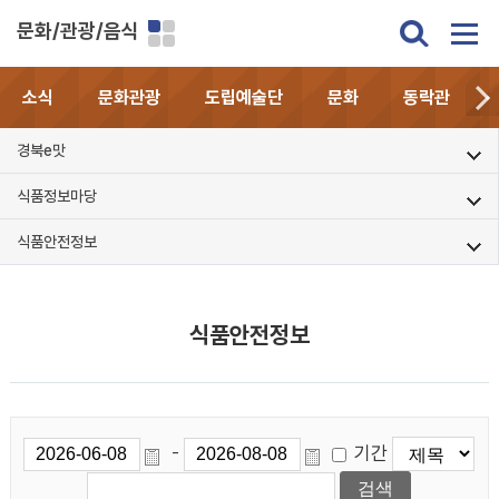
문화/관광/음식
소식
문화관광
도립예술단
문화
동락관
경북e맛
식품정보마당
식품안전정보
식품안전정보
기간
-