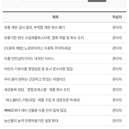
제목
작성자
유통 계란 검사 결과, 부적합 계란 회수.폐기
관리자
유통기한 변조 수입제품파스타류, 잼류 적발 및 회수 조치
관리자
[식중독 예방] 노로바이러스 식중독 주의하세요!
관리자
식품 안전섭취가이드 대국민 서비스
관리자
어린이 기호식품 영양성분 등 표시 준수사항 점검
관리자
우리 몸이 원하는 건강하고 맛있는 저염식단
관리자
세균발육 양성, `혼합프레스햄` 제품 회수 조치
관리자
`채소샐러드.커팅과일` 제품 구입 후 냉장보관 하세요!
관리자
뻬빼로데이 대비 선물용 식품 전국 일제 점검
관리자
농산물의 농약 잔류허용기준 설정 확대
관리자