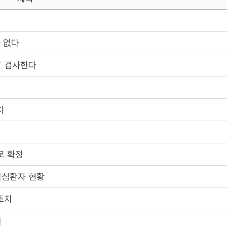
 없다
` 검사한다
치
로 확정
의심환자 현황
조치
치