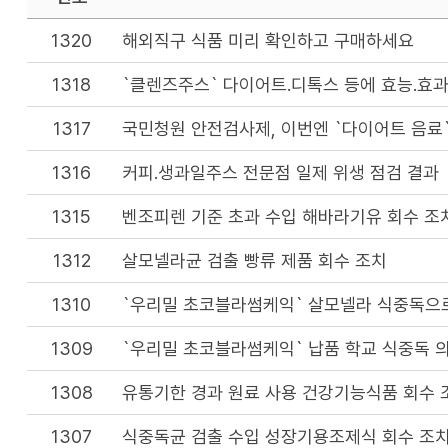
1320
해외직구 식품 미리 확인하고 구매하세요
1318
`클렌즈주스` 다이어트.디톡스 등에 효능.효과
1317
국민청원 안전검사제, 이번엔 `다이어트 음료
1316
커피.생과일주스 전문점 일제 위생 점검 결과
1315
벤조피렌 기준 초과 수입 해바라기유 회수 조
1312
살모넬라균 검출 빵류 제품 회수 조치
1310
`우리밀 초코블라썸케익` 살모넬라 식중독으
1309
`우리밀 초코블라썸케익` 납품 학교 식중독 
1308
유통기한 경과 원료 사용 건강기능식품 회수 
1307
식중독균 검출 수입 성장기용조제식 회수 조