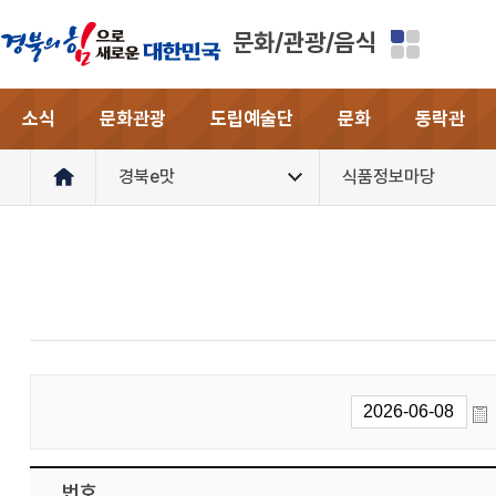
문화/관광/음식
소식
문화관광
도립예술단
문화
동락관
경북e맛
식품정보마당
번호