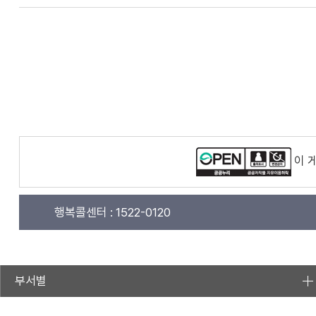
이 
행복콜센터 :
1522-0120
부서별