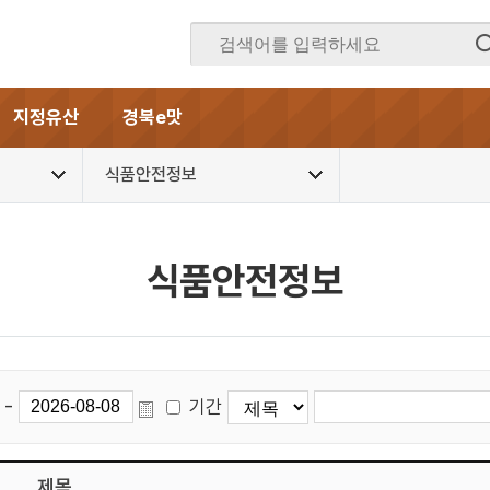
지정유산
경북e맛
식품안전정보
식품안전정보
-
기간
제목