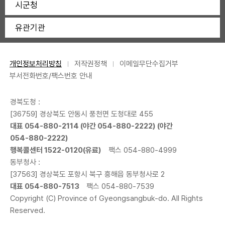
시군청
유관기관
개인정보처리방침
저작권정책
이메일무단수집거부
부서전화번호/팩스번호 안내
경북도청 :
[36759] 경상북도 안동시 풍천면 도청대로 455
대표
054-880-2114
(야간
054-880-2222
) (야간
054-880-2222
)
행복콜센터
1522-0120
(유료)
팩스 054-880-4999
동부청사 :
[37563] 경상북도 포항시 북구 흥해읍 동부청사로 2
대표
054-880-7513
팩스 054-880-7539
Copyright (C) Province of Gyeongsangbuk-do. All Rights
Reserved.