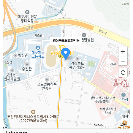
경상북도립교향악단
100m