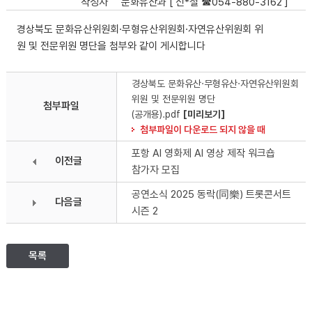
작성자
문화유산과 [ 신*철 ☎054-880-3162 ]
경상북도 문화유산위원회·무형유산위원회·자연유산위원회 위
원 및 전문위원 명단을 첨부와 같이 게시합니다
경상북도 문화유산·무형유산·자연유산위원회
위원 및 전문위원 명단
첨부파일
(공개용).pdf
[미리보기]
첨부파일이 다운로드 되지 않을 때
포항 AI 영화제 AI 영상 제작 워크숍
이전글
참가자 모집
공연소식 2025 동락(同樂) 트롯콘서트
다음글
시즌 2
목록