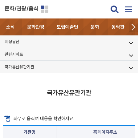
문화/관광/음식
소식
문화관광
도립예술단
문화
동락관
지정유산
관련사이트
국가유산유관기관
국가유산유관기관
좌우로 움직여 내용을 확인하세요.
기관명
홈페이지주소