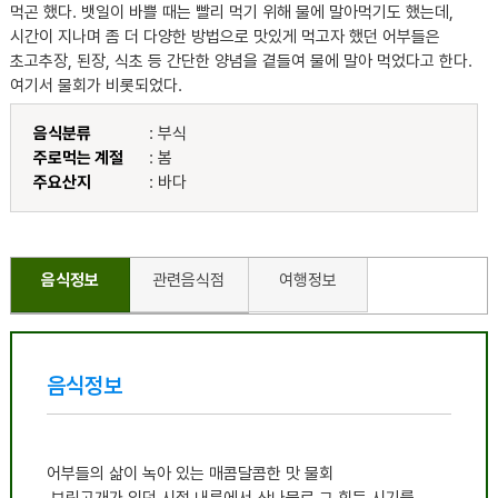
먹곤 했다. 뱃일이 바쁠 때는 빨리 먹기 위해 물에 말아먹기도 했는데,
시간이 지나며 좀 더 다양한 방법으로 맛있게 먹고자 했던 어부들은
초고추장, 된장, 식초 등 간단한 양념을 곁들여 물에 말아 먹었다고 한다.
여기서 물회가 비롯되었다.
음식분류
: 부식
주로먹는 계절
: 봄
주요산지
: 바다
음식정보
관련음식점
여행정보
음식정보
어부들의 삶이 녹아 있는 매콤달콤한 맛 물회
보릿고개가 있던 시절 내륙에서 산나물로 그 힘든 시기를