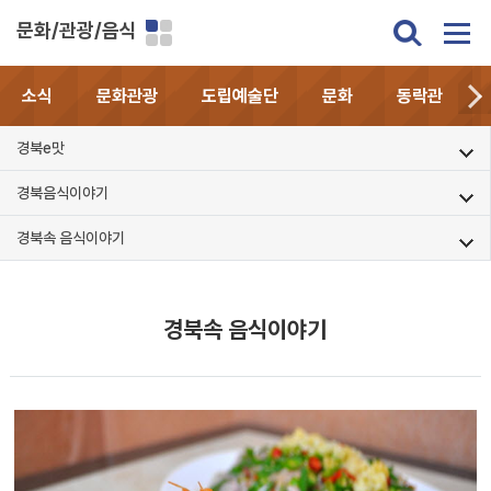
문화/관광/음식
소식
문화관광
도립예술단
문화
동락관
경북e맛
경북음식이야기
경북속 음식이야기
경북속 음식이야기