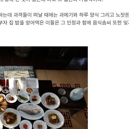
하는데 과객들이 떠날 때에는 과메기와 하루 양식 그리고 노잣돈
부자 집 밥을 얻어먹은 이들은 그 인정과 함께 음식솜씨 또한 잊