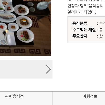
인정과 함께 음식솜씨 
알려지게 되었다.
음식분류
: 주
주로먹는 계절
: 봄
주요산지
: 산
관련음식점
여행정보