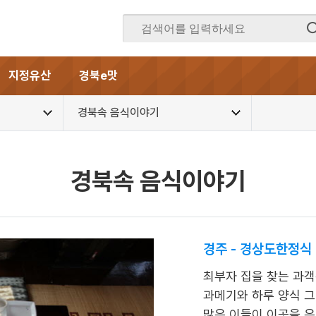
지정유산
경북e맛
경북속 음식이야기
경북속 음식이야기
경주 - 경상도한정식
최부자 집을 찾는 과
과메기와 하루 양식 그
많은 이들이 이곳을 은