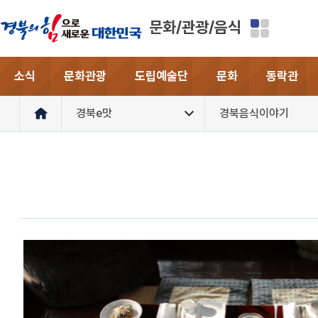
문화/관광/음식
소식
문화관광
도립예술단
문화
동락관
경북e맛
경북음식이야기