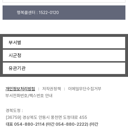
행복콜센터 :
1522-0120
부서별
시군청
유관기관
개인정보처리방침
저작권정책
이메일무단수집거부
부서전화번호/팩스번호 안내
경북도청 :
[36759] 경상북도 안동시 풍천면 도청대로 455
대표
054-880-2114
(야간
054-880-2222
) (야간