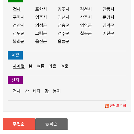
전체
포항시
경주시
김천시
안동시
구미시
영주시
영천시
상주시
문경시
경산시
의성군
청송군
영양군
영덕군
청도군
고령군
성주군
칠곡군
예천군
봉화군
울진군
울릉군
계절
사계절
봄
여름
가을
겨울
산지
전체
산
바다
강
농지
선택초기화
추천순
등록순