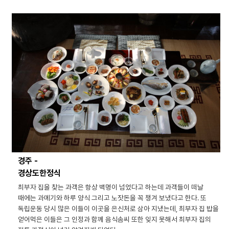
경주 -
경상도한정식
최부자 집을 찾는 과객은 항상 백명이 넘었다고 하는데 과객들이 떠날
때에는 과메기와 하루 양식 그리고 노잣돈을 꼭 챙겨 보냈다고 한다. 또
독립운동 당시 많은 이들이 이곳을 은신처로 삼아 지냈는데, 최부자 집 밥을
얻어먹은 이들은 그 인정과 함께 음식솜씨 또한 잊지 못해서 최부자 집의