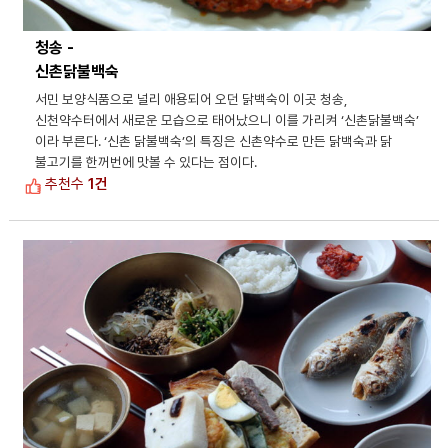
청송 -
신촌닭불백숙
서민 보양식품으로 널리 애용되어 오던 닭백숙이 이곳 청송,
신천약수터에서 새로운 모습으로 태어났으니 이를 가리켜 ‘신촌닭불백숙’
이라 부른다. ‘신촌 닭불백숙’의 특징은 신촌약수로 만든 닭백숙과 닭
불고기를 한꺼번에 맛볼 수 있다는 점이다.
추천수
1건