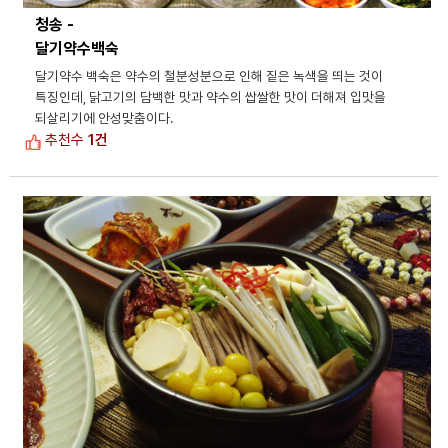
청송 -
달기약수백숙
달기약수 백숙은 약수의 철분성분으로 인해 짙은 녹색을 띄는 것이
특징인데, 닭고기의 담백한 맛과 약수의 쌉쌀한 맛이 더해져 입맛을
되살리기에 안성맞춤이다.
추천수
1건