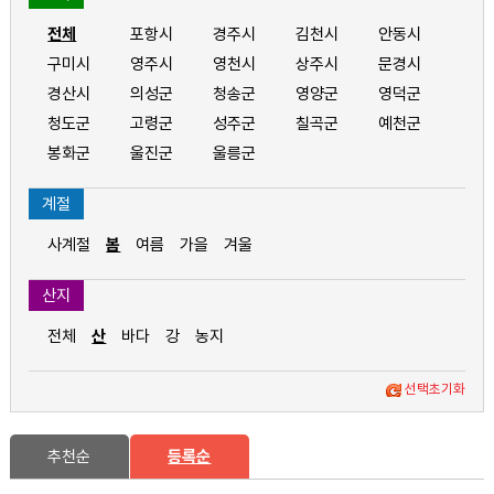
전체
포항시
경주시
김천시
안동시
구미시
영주시
영천시
상주시
문경시
경산시
의성군
청송군
영양군
영덕군
청도군
고령군
성주군
칠곡군
예천군
봉화군
울진군
울릉군
계절
사계절
봄
여름
가을
겨울
산지
전체
산
바다
강
농지
선택초기화
추천순
등록순