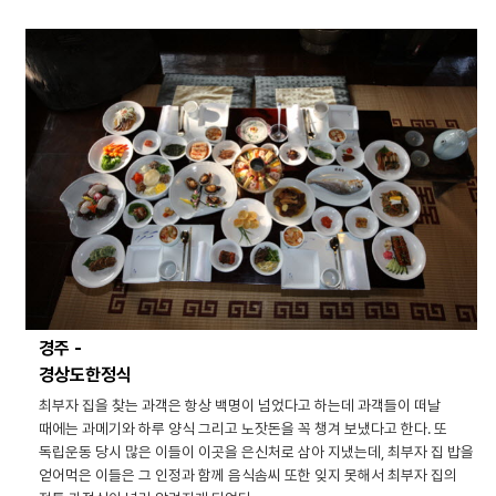
경주 -
경상도한정식
최부자 집을 찾는 과객은 항상 백명이 넘었다고 하는데 과객들이 떠날
때에는 과메기와 하루 양식 그리고 노잣돈을 꼭 챙겨 보냈다고 한다. 또
독립운동 당시 많은 이들이 이곳을 은신처로 삼아 지냈는데, 최부자 집 밥을
얻어먹은 이들은 그 인정과 함께 음식솜씨 또한 잊지 못해서 최부자 집의