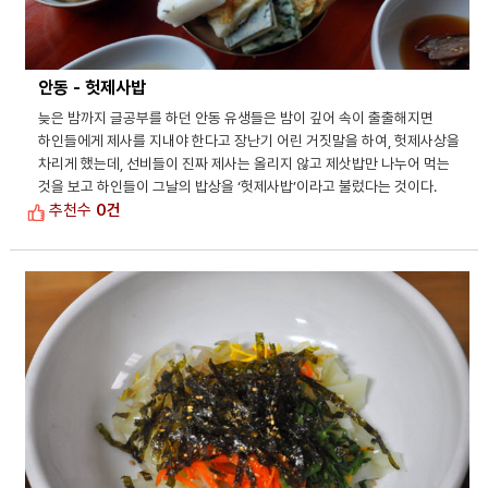
안동 - 헛제사밥
늦은 밤까지 글공부를 하던 안동 유생들은 밤이 깊어 속이 출출해지면
하인들에게 제사를 지내야 한다고 장난기 어린 거짓말을 하여, 헛제사상을
차리게 했는데, 선비들이 진짜 제사는 올리지 않고 제삿밥만 나누어 먹는
것을 보고 하인들이 그날의 밥상을 ‘헛제사밥’이라고 불렀다는 것이다.
추천수
0건