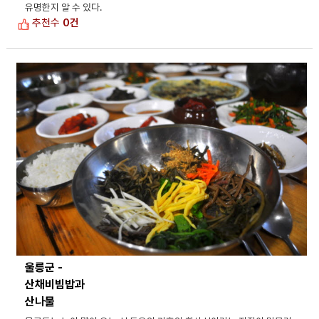
유명한지 알 수 있다.
추천수
0건
울릉군 -
산채비빔밥과
산나물