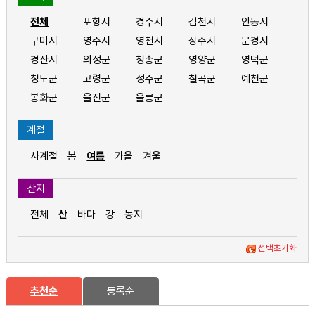
전체
포항시
경주시
김천시
안동시
구미시
영주시
영천시
상주시
문경시
경산시
의성군
청송군
영양군
영덕군
청도군
고령군
성주군
칠곡군
예천군
봉화군
울진군
울릉군
계절
사계절
봄
여름
가을
겨울
산지
전체
산
바다
강
농지
선택초기화
추천순
등록순