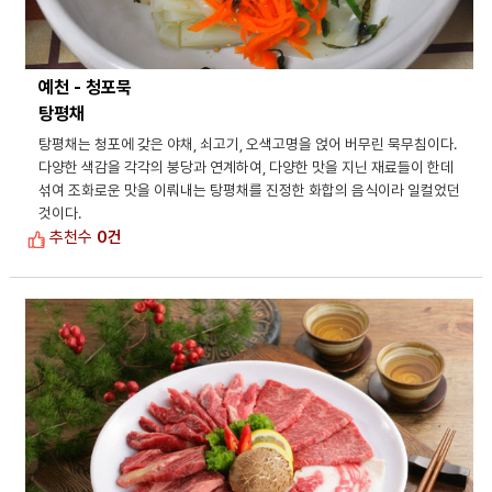
예천 - 청포묵
탕평채
탕평채는 청포에 갖은 야채, 쇠고기, 오색고명을 얹어 버무린 묵무침이다.
다양한 색감을 각각의 붕당과 연계하여, 다양한 맛을 지닌 재료들이 한데
섞여 조화로운 맛을 이뤄내는 탕평채를 진정한 화합의 음식이라 일컬었던
것이다.
추천수
0건