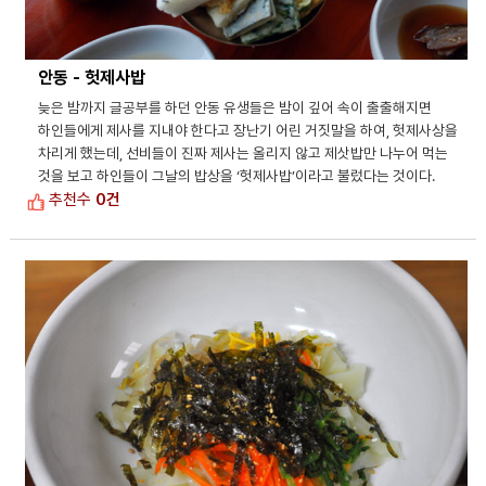
안동 - 헛제사밥
늦은 밤까지 글공부를 하던 안동 유생들은 밤이 깊어 속이 출출해지면
하인들에게 제사를 지내야 한다고 장난기 어린 거짓말을 하여, 헛제사상을
차리게 했는데, 선비들이 진짜 제사는 올리지 않고 제삿밥만 나누어 먹는
것을 보고 하인들이 그날의 밥상을 ‘헛제사밥’이라고 불렀다는 것이다.
추천수
0건