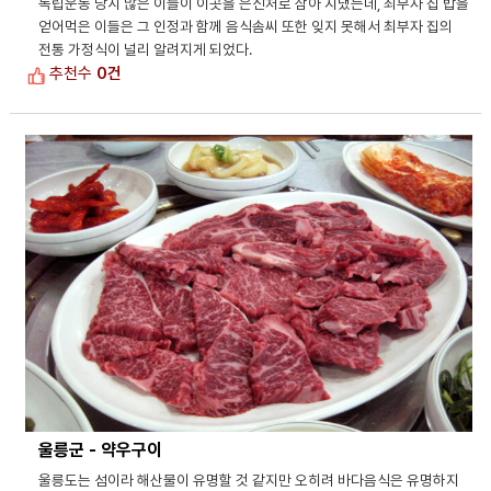
독립운동 당시 많은 이들이 이곳을 은신처로 삼아 지냈는데, 최부자 집 밥을
얻어먹은 이들은 그 인정과 함께 음식솜씨 또한 잊지 못해서 최부자 집의
전통 가정식이 널리 알려지게 되었다.
추천수
0건
울릉군 - 약우구이
울릉도는 섬이라 해산물이 유명할 것 같지만 오히려 바다음식은 유명하지