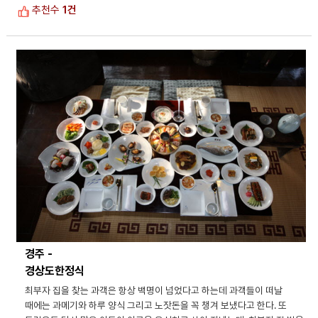
추천수
1건
경주 -
경상도한정식
최부자 집을 찾는 과객은 항상 백명이 넘었다고 하는데 과객들이 떠날
때에는 과메기와 하루 양식 그리고 노잣돈을 꼭 챙겨 보냈다고 한다. 또