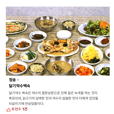
청송 -
달기약수백숙
달기약수 백숙은 약수의 철분성분으로 인해 짙은 녹색을 띄는 것이
특징인데, 닭고기의 담백한 맛과 약수의 쌉쌀한 맛이 더해져 입맛을
되살리기에 안성맞춤이다.
추천수
1건