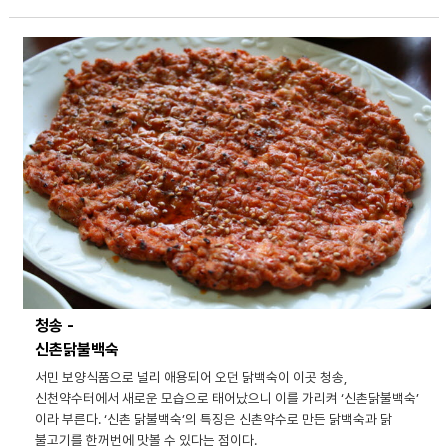
청송 -
신촌닭불백숙
서민 보양식품으로 널리 애용되어 오던 닭백숙이 이곳 청송,
신천약수터에서 새로운 모습으로 태어났으니 이를 가리켜 ‘신촌닭불백숙’
이라 부른다. ‘신촌 닭불백숙’의 특징은 신촌약수로 만든 닭백숙과 닭
불고기를 한꺼번에 맛볼 수 있다는 점이다.