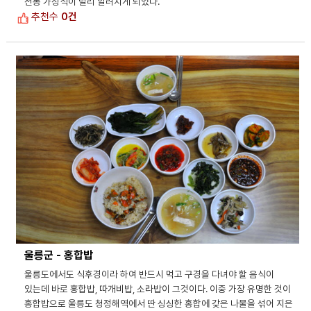
전통 가정식이 널리 알려지게 되었다.
추천수
0건
울릉군 - 홍합밥
울릉도에서도 식후경이라 하여 반드시 먹고 구경을 다녀야 할 음식이
있는데 바로 홍합밥, 따개비밥, 소라밥이 그것이다. 이중 가장 유명한 것이
홍합밥으로 울릉도 청정해역에서 딴 싱싱한 홍합에 갖은 나물을 섞어 지은