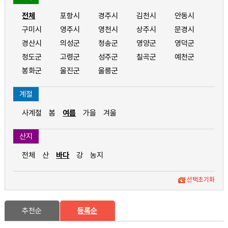
전체
포항시
경주시
김천시
안동시
구미시
영주시
영천시
상주시
문경시
경산시
의성군
청송군
영양군
영덕군
청도군
고령군
성주군
칠곡군
예천군
봉화군
울진군
울릉군
계절
사계절
봄
여름
가을
겨울
산지
전체
산
바다
강
농지
선택초기화
추천순
등록순