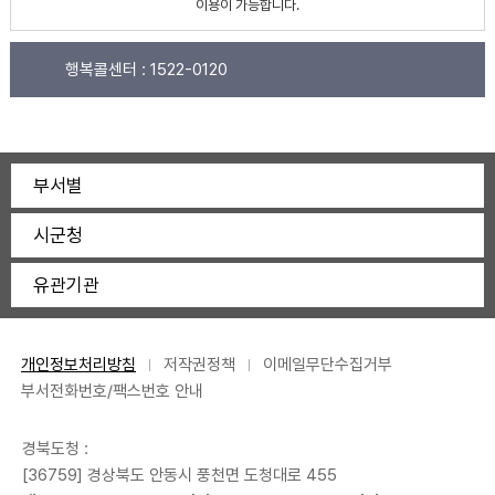
이용이 가능합니다.
행복콜센터 :
1522-0120
부서별
시군청
유관기관
개인정보처리방침
저작권정책
이메일무단수집거부
부서전화번호/팩스번호 안내
경북도청 :
[36759] 경상북도 안동시 풍천면 도청대로 455