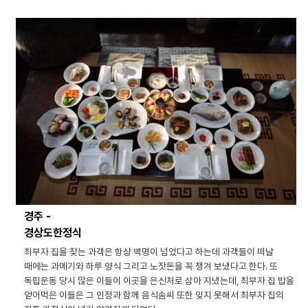
경주 -
경상도한정식
최부자 집을 찾는 과객은 항상 백명이 넘었다고 하는데 과객들이 떠날
때에는 과메기와 하루 양식 그리고 노잣돈을 꼭 챙겨 보냈다고 한다. 또
독립운동 당시 많은 이들이 이곳을 은신처로 삼아 지냈는데, 최부자 집 밥을
얻어먹은 이들은 그 인정과 함께 음식솜씨 또한 잊지 못해서 최부자 집의