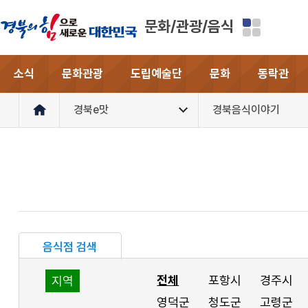
문화/관광/음식
소식
문화관광
도립예술단
문화
동락관
경북e맛
경북음식이야기
음식점 검색
전체
포항시
경주시
지역
영덕군
청도군
고령군