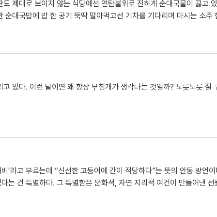
판도 제대로 보이지 않는 식당에선 연탄불위로 진하게 순대국물이 끓고 있다
한 순대국밥에 밥 한 공기 뚝딱 말아먹고선 기차를 기다리며 마시는 소주 
리고 있다. 이런 날이면 왜 항상 부침개가 생각나는 것일까? 노릇노릇 잘
비’라고 부르는데 “신선한 고등어에 간이 적당하다”는 뜻의 안동 방언이
다는 건 특별하다. 그 특별함은 문화적, 자연 지리적 여건이 만들어낸 선