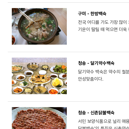
구미 - 한방백숙
전국 어디를 가도 가장 많이
기운이 딸릴 때 먹으면 더욱 
청송 - 달기약수백숙
달기약수 백숙은 약수의 철분
안성맞춤이다.
청송 - 신촌닭불백숙
서민 보양식품으로 널리 애용
닭불백숙’의 특징은 신촌약수