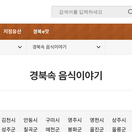
지정유산
경북e맛
경북속 음식이야기
경북속 음식이야기
김천시
안동시
구미시
영주시
영천시
상주시
성주군
칠곡군
예천군
봉화군
울진군
울릉군