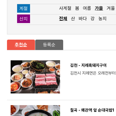
사계절
봄
여름
가을
겨울
계절
전체
산
바다
강
농지
산지
추천순
등록순
김천 - 지례흑돼지구이
김천시 지례면은 오래전부터 
칠곡 - 왜관역 앞 순대국밥1