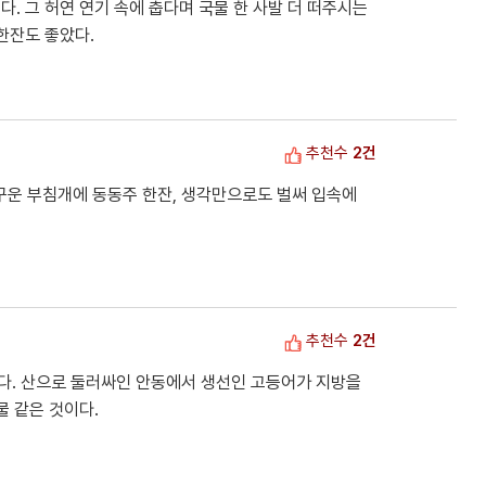
. 그 허연 연기 속에 춥다며 국물 한 사발 더 떠주시는
한잔도 좋았다.
추천수
2건
 구운 부침개에 동동주 한잔, 생각만으로도 벌써 입속에
추천수
2건
다. 산으로 둘러싸인 안동에서 생선인 고등어가 지방을
물 같은 것이다.