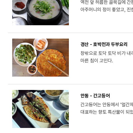
역전 앞 허름한 골목길에 간
아주머니의 정이 좋았고, 진
경산 - 호박전과 두부요리
창밖으로 토닥 토닥 비가 내
마른 침이 고인다.
안동 - 간고등어
간고등어는 안동에서 ‘얼간재
대표하는 향토 특산물이 되었