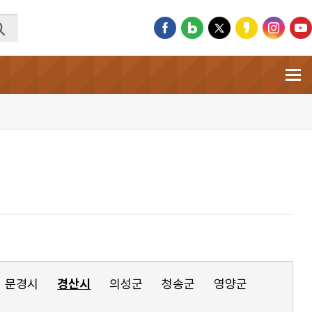
문경시
경산시
의성군
청송군
영양군