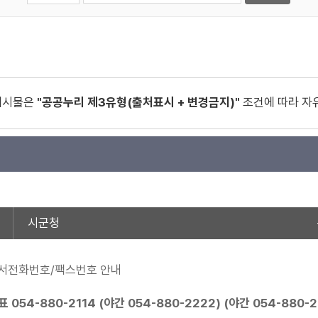
게시물은
"공공누리 제3유형(출처표시 + 변경금지)"
조건에 따라 자
시군청
서전화번호/팩스번호 안내
표
054-880-2114
(야간
054-880-2222
) (야간
054-880-