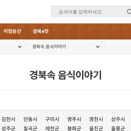
지정유산
경북e맛
경북속 음식이야기
경북속 음식이야기
김천시
안동시
구미시
영주시
영천시
상주시
성주군
칠곡군
예천군
봉화군
울진군
울릉군