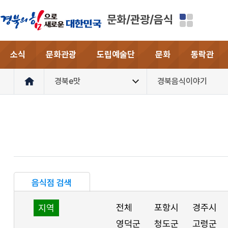
문화/관광/음식
소식
문화관광
도립예술단
문화
동락관
경북e맛
경북음식이야기
음식점 검색
전체
포항시
경주시
지역
영덕군
청도군
고령군