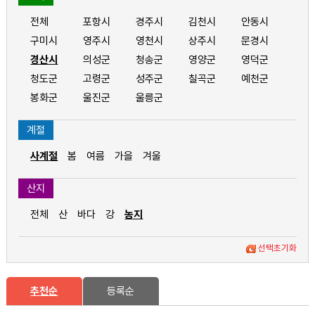
전체
포항시
경주시
김천시
안동시
구미시
영주시
영천시
상주시
문경시
경산시
의성군
청송군
영양군
영덕군
청도군
고령군
성주군
칠곡군
예천군
봉화군
울진군
울릉군
계절
사계절
봄
여름
가을
겨울
산지
전체
산
바다
강
농지
선택초기화
추천순
등록순