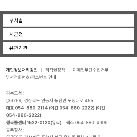
부서별
시군청
유관기관
개인정보처리방침
저작권정책
이메일무단수집거부
부서전화번호/팩스번호 안내
경북도청 :
[36759] 경상북도 안동시 풍천면 도청대로 455
대표
054-880-2114
(야간
054-880-2222
) (야간
054-880-2222
)
행복콜센터
1522-0120
(유료)
팩스 054-880-4999
동부청사 :