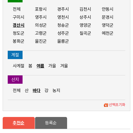
전체
포항시
경주시
김천시
안동시
구미시
영주시
영천시
상주시
문경시
경산시
의성군
청송군
영양군
영덕군
청도군
고령군
성주군
칠곡군
예천군
봉화군
울진군
울릉군
계절
사계절
봄
여름
가을
겨울
산지
전체
산
바다
강
농지
선택초기화
추천순
등록순