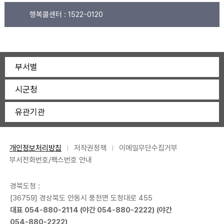
행복콜센터 :
1522-0120
부서별
시군청
유관기관
개인정보처리방침
저작권정책
이메일무단수집거부
부서전화번호/팩스번호 안내
경북도청 :
[36759] 경상북도 안동시 풍천면 도청대로 455
대표
054-880-2114
(야간
054-880-2222
) (야간
054-880-2222
)