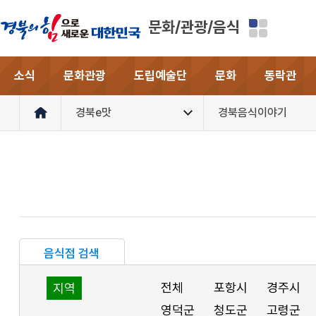
문화/관광/음식
소식
문화관광
도립예술단
문화
동락관
경북e맛
경북음식이야기
음식점 검색
전체
포항시
경주시
지역
영덕군
청도군
고령군