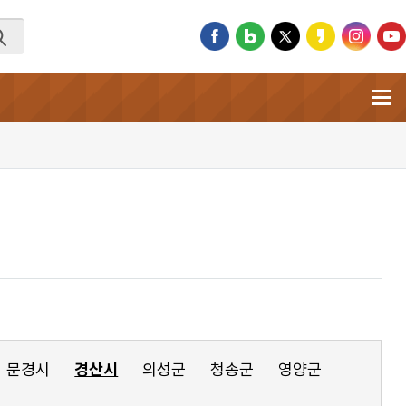
문경시
경산시
의성군
청송군
영양군