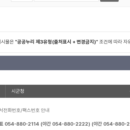
게시물은
"공공누리 제3유형(출처표시 + 변경금지)"
조건에 따라 자
시군청
서전화번호/팩스번호 안내
표
054-880-2114
(야간
054-880-2222
) (야간
054-880-