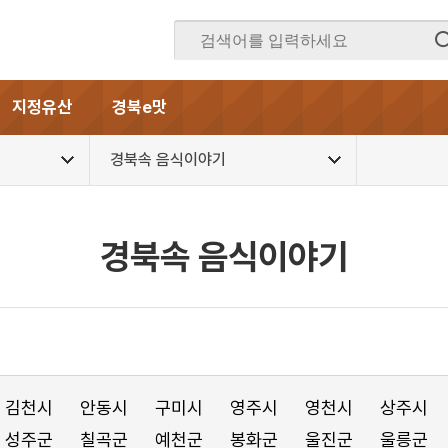
지정유산
경북e맛
경북속 음식이야기
경북속 음식이야기
김천시
안동시
구미시
영주시
영천시
상주시
성주군
칠곡군
예천군
봉화군
울진군
울릉군