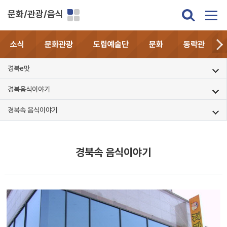
문화/관광/음식
소식
문화관광
도립예술단
문화
동락관
경북e맛
경북음식이야기
경북속 음식이야기
경북속 음식이야기