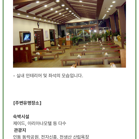
- 실내 인테리어 및 좌석의 모습입니다.
[주변유명장소]
숙박시설
제이드, 아리아나모텔 등 다수
관광지
인동 동락공원, 전자신종, 천생산 산림욕장