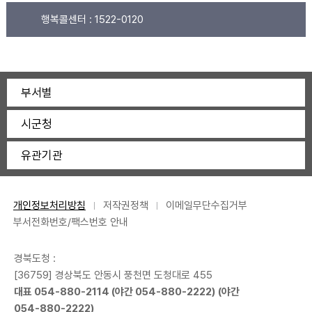
행복콜센터 :
1522-0120
부서별
시군청
유관기관
개인정보처리방침
저작권정책
이메일무단수집거부
부서전화번호/팩스번호 안내
경북도청 :
[36759] 경상북도 안동시 풍천면 도청대로 455
대표
054-880-2114
(야간
054-880-2222
) (야간
054-880-2222
)