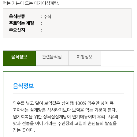
먹는 기분이 드는 대가야삼계탕.
음식분류
: 주식
주로먹는 계절
:
주요산지
:
음식정보
관련음식점
여행정보
음식정보
약수를 넣고 달여 보약같은 삼계탕! 100% 약수만 넣어 푹
고아내는 삼계탕은 식사라기보다 보약을 먹는 기분이 든다.
원기회복을 위한 장뇌삼삼계탕이 인기메뉴이며 우리 고유의
맛과 전통을 이어 가려는 주인장의 고집이 손님들의 발길을
잡는 곳이다.