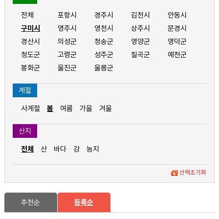
전체
포항시
경주시
김천시
안동시
구미시
영주시
영천시
상주시
문경시
경산시
의성군
청송군
영양군
영덕군
청도군
고령군
성주군
칠곡군
예천군
봉화군
울진군
울릉군
계절
사계절
봄
여름
가을
겨울
산지
전체
산
바다
강
농지
선택초기화
추천순
등록순