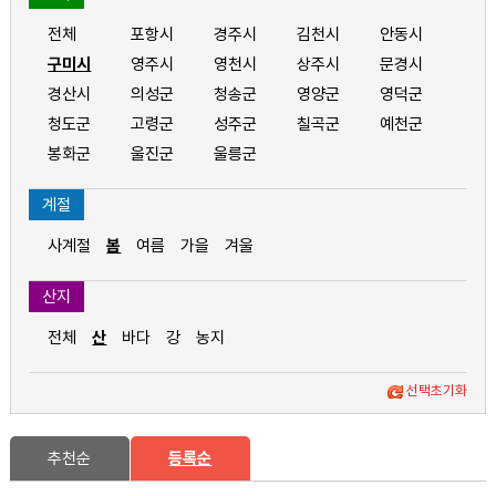
전체
포항시
경주시
김천시
안동시
구미시
영주시
영천시
상주시
문경시
경산시
의성군
청송군
영양군
영덕군
청도군
고령군
성주군
칠곡군
예천군
봉화군
울진군
울릉군
계절
사계절
봄
여름
가을
겨울
산지
전체
산
바다
강
농지
선택초기화
추천순
등록순