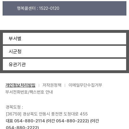
행복콜센터 :
1522-0120
부서별
시군청
유관기관
개인정보처리방침
저작권정책
이메일무단수집거부
부서전화번호/팩스번호 안내
경북도청 :
[36759] 경상북도 안동시 풍천면 도청대로 455
대표
054-880-2114
(야간
054-880-2222
) (야간
054-880-2222
)