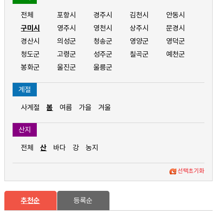
전체
포항시
경주시
김천시
안동시
구미시
영주시
영천시
상주시
문경시
경산시
의성군
청송군
영양군
영덕군
청도군
고령군
성주군
칠곡군
예천군
봉화군
울진군
울릉군
계절
사계절
봄
여름
가을
겨울
산지
전체
산
바다
강
농지
선택초기화
추천순
등록순