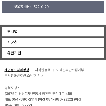
행복콜센터 :
1522-0120
부서별
시군청
유관기관
개인정보처리방침
저작권정책
이메일무단수집거부
부서전화번호/팩스번호 안내
경북도청 :
[36759] 경상북도 안동시 풍천면 도청대로 455
대표
054-880-2114
(야간
054-880-2222
) (야간
054-880-2222
)