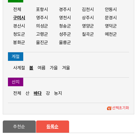
전체
포항시
경주시
김천시
안동시
구미시
영주시
영천시
상주시
문경시
경산시
의성군
청송군
영양군
영덕군
청도군
고령군
성주군
칠곡군
예천군
봉화군
울진군
울릉군
계절
사계절
봄
여름
가을
겨울
산지
전체
산
바다
강
농지
선택초기화
추천순
등록순