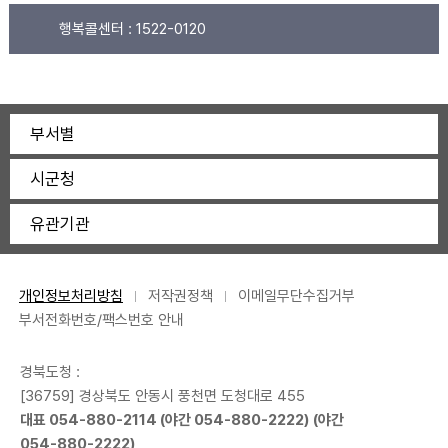
행복콜센터 :
1522-0120
부서별
시군청
유관기관
개인정보처리방침
저작권정책
이메일무단수집거부
부서전화번호/팩스번호 안내
경북도청 :
[36759] 경상북도 안동시 풍천면 도청대로 455
대표
054-880-2114
(야간
054-880-2222
) (야간
054-880-2222
)