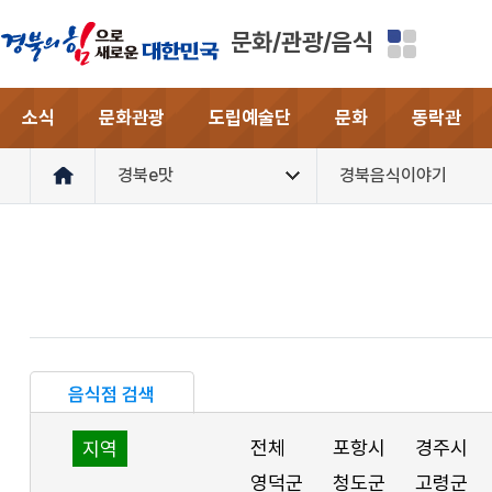
문화/관광/음식
소식
문화관광
도립예술단
문화
동락관
경북e맛
경북음식이야기
음식점 검색
전체
포항시
경주시
지역
영덕군
청도군
고령군