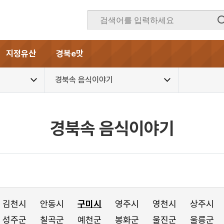
지정유산
경북e맛
경북속 음식이야기
경북속 음식이야기
김천시
안동시
구미시
영주시
영천시
상주시
성주군
칠곡군
예천군
봉화군
울진군
울릉군