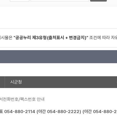
게시물은
"공공누리 제3유형(출처표시 + 변경금지)"
조건에 따라 자
시군청
서전화번호/팩스번호 안내
표
054-880-2114
(야간
054-880-2222
) (야간
054-880-