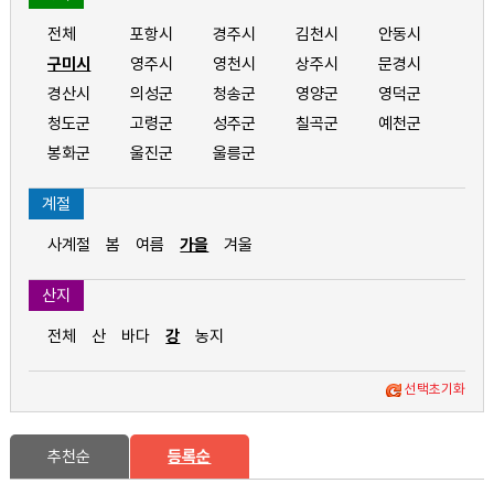
전체
포항시
경주시
김천시
안동시
구미시
영주시
영천시
상주시
문경시
경산시
의성군
청송군
영양군
영덕군
청도군
고령군
성주군
칠곡군
예천군
봉화군
울진군
울릉군
계절
사계절
봄
여름
가을
겨울
산지
전체
산
바다
강
농지
선택초기화
추천순
등록순