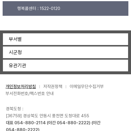
행복콜센터 :
1522-0120
부서별
시군청
유관기관
개인정보처리방침
저작권정책
이메일무단수집거부
부서전화번호/팩스번호 안내
경북도청 :
[36759] 경상북도 안동시 풍천면 도청대로 455
대표
054-880-2114
(야간
054-880-2222
) (야간
054-880-2222
)