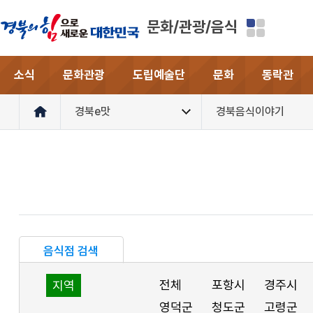
문화/관광/음식
소식
문화관광
도립예술단
문화
동락관
경북e맛
경북음식이야기
음식점 검색
전체
포항시
경주시
지역
영덕군
청도군
고령군