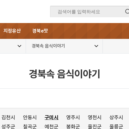
지정유산
경북e맛
경북속 음식이야기
경북속 음식이야기
김천시
안동시
구미시
영주시
영천시
상주시
성주군
칠곡군
예천군
봉화군
울진군
울릉군