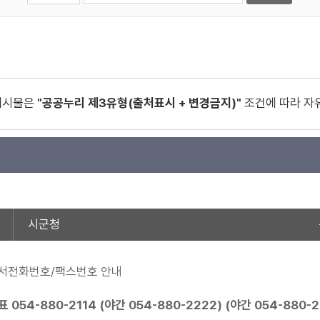
게시물은
"공공누리 제3유형(출처표시 + 변경금지)"
조건에 따라 자
시군청
서전화번호/팩스번호 안내
표
054-880-2114
(야간
054-880-2222
) (야간
054-880-