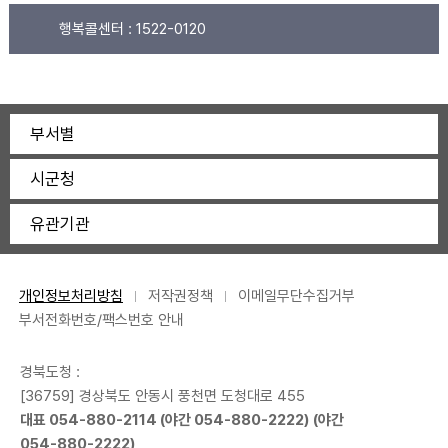
행복콜센터 :
1522-0120
부서별
시군청
유관기관
개인정보처리방침
저작권정책
이메일무단수집거부
부서전화번호/팩스번호 안내
경북도청 :
[36759] 경상북도 안동시 풍천면 도청대로 455
대표
054-880-2114
(야간
054-880-2222
) (야간
054-880-2222
)