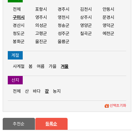
전체
포항시
경주시
김천시
안동시
구미시
영주시
영천시
상주시
문경시
경산시
의성군
청송군
영양군
영덕군
청도군
고령군
성주군
칠곡군
예천군
봉화군
울진군
울릉군
계절
사계절
봄
여름
가을
겨울
산지
전체
산
바다
강
농지
선택초기화
추천순
등록순