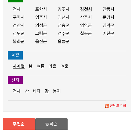
전체
포항시
경주시
김천시
안동시
구미시
영주시
영천시
상주시
문경시
경산시
의성군
청송군
영양군
영덕군
청도군
고령군
성주군
칠곡군
예천군
봉화군
울진군
울릉군
계절
사계절
봄
여름
가을
겨울
산지
전체
산
바다
강
농지
선택초기화
추천순
등록순