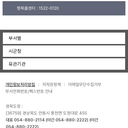
행복콜센터 :
1522-0120
부서별
시군청
유관기관
개인정보처리방침
저작권정책
이메일무단수집거부
부서전화번호/팩스번호 안내
경북도청 :
[36759] 경상북도 안동시 풍천면 도청대로 455
대표
054-880-2114
(야간
054-880-2222
) (야간
054-880-2222
)