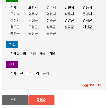
전체
포항시
경주시
김천시
안동시
구미시
영주시
영천시
상주시
문경시
경산시
의성군
청송군
영양군
영덕군
청도군
고령군
성주군
칠곡군
예천군
봉화군
울진군
울릉군
계절
사계절
봄
여름
가을
겨울
산지
전체
산
바다
강
농지
선택초기화
추천순
등록순