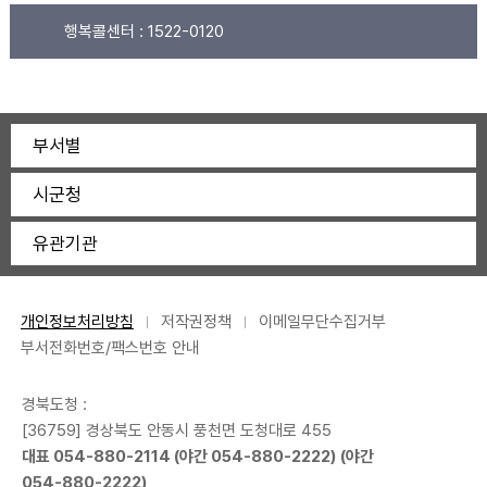
행복콜센터 :
1522-0120
부서별
시군청
유관기관
개인정보처리방침
저작권정책
이메일무단수집거부
부서전화번호/팩스번호 안내
경북도청 :
[36759] 경상북도 안동시 풍천면 도청대로 455
대표
054-880-2114
(야간
054-880-2222
) (야간
054-880-2222
)