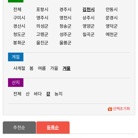
전체
포항시
경주시
김천시
안동시
구미시
영주시
영천시
상주시
문경시
경산시
의성군
청송군
영양군
영덕군
청도군
고령군
성주군
칠곡군
예천군
봉화군
울진군
울릉군
계절
사계절
봄
여름
가을
겨울
산지
전체
산
바다
강
농지
선택초기화
추천순
등록순