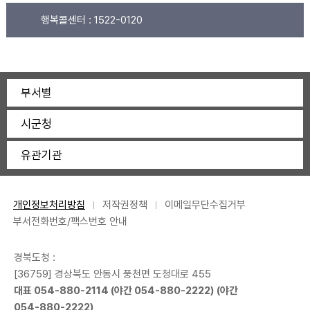
행복콜센터 :
1522-0120
부서별
시군청
유관기관
개인정보처리방침
저작권정책
이메일무단수집거부
부서전화번호/팩스번호 안내
경북도청 :
[36759] 경상북도 안동시 풍천면 도청대로 455
대표
054-880-2114
(야간
054-880-2222
) (야간
054-880-2222
)