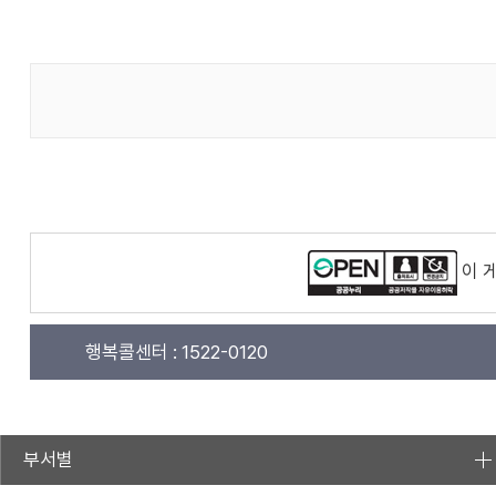
이 
행복콜센터 :
1522-0120
부서별