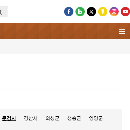
문경시
경산시
의성군
청송군
영양군