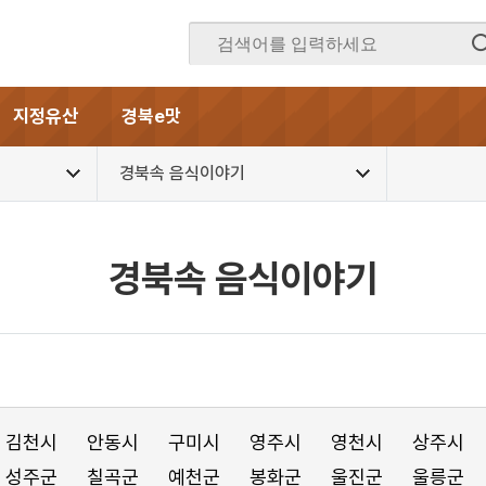
지정유산
경북e맛
경북속 음식이야기
경북속 음식이야기
김천시
안동시
구미시
영주시
영천시
상주시
성주군
칠곡군
예천군
봉화군
울진군
울릉군