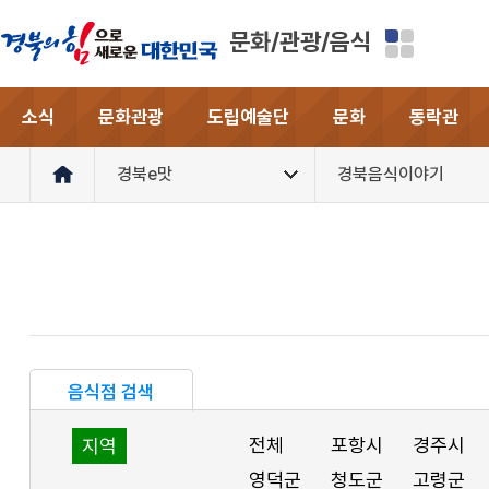
문화/관광/음식
소식
문화관광
도립예술단
문화
동락관
경북e맛
경북음식이야기
음식점 검색
전체
포항시
경주시
지역
영덕군
청도군
고령군