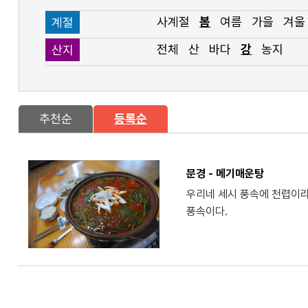
사계절
봄
여름
가을
겨울
계절
전체
산
바다
강
농지
산지
추천순
등록순
문경 - 메기매운탕
우리네 세시 풍속에 천렵이라
풍속이다.