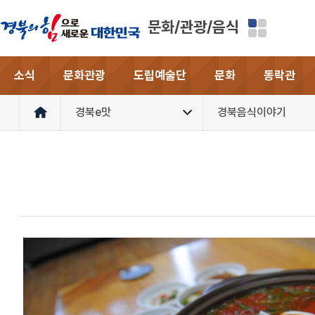
문화/관광/음식
소식
문화관광
도립예술단
문화
동락관
경북e맛
경북음식이야기