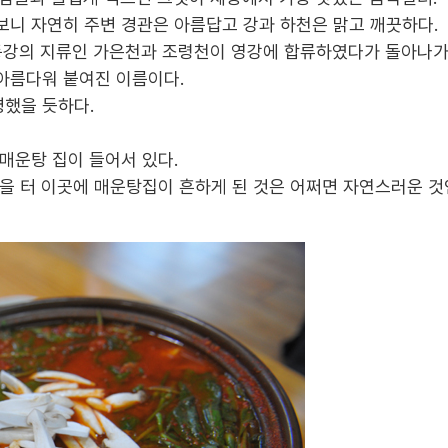
보니 자연히 주변 경관은 아름답고 강과 하천은 맑고 깨끗하다
.
동강의 지류인 가은천과 조령천이 영강에 합류하였다가 돌아나
 아름다워 붙여진 이름이다
.
명했을 듯하다
.
 매운탕 집이 들어서 있다
.
없을 터 이곳에 매운탕집이 흔하게 된 것은 어쩌면 자연스러운 