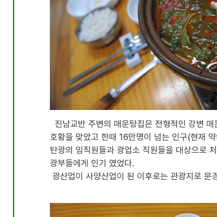
진남교반 주변의 매운탕집은 전형적인 강변 
호황을 맞았고 한때
16
만명이 넘는 인구
(
현재 약
탄광의 임직원들과 광업소 직원들을 대상으로 처
광부들에게 인기 였었다.
광산업이 사양산업이 된 이후로는 관광지로 문경