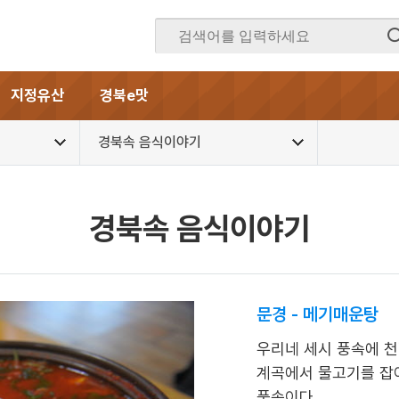
지정유산
경북e맛
경북속 음식이야기
경북속 음식이야기
문경 - 메기매운탕
우리네 세시 풍속에 천
계곡에서 물고기를 잡
풍속이다.