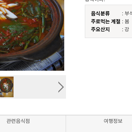
음식분류
: 부
주로먹는 계절
: 봄
주요산지
: 강
관련음식점
여행정보