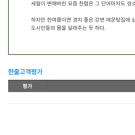
세월이 변해버린 요즘 천렵은 그 단어마저도 생
하지만 한여름이면 경치 좋은 강변 매운탕집에 
도시민들의 몸을 달래주는 듯 하다
.
한줄고객평가
평가