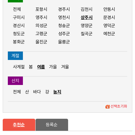
전체
포항시
경주시
김천시
안동시
구미시
영주시
영천시
상주시
문경시
경산시
의성군
청송군
영양군
영덕군
청도군
고령군
성주군
칠곡군
예천군
봉화군
울진군
울릉군
계절
사계절
봄
여름
가을
겨울
산지
전체
산
바다
강
농지
선택초기화
추천순
등록순