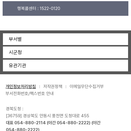
행복콜센터 :
1522-0120
부서별
시군청
유관기관
개인정보처리방침
저작권정책
이메일무단수집거부
부서전화번호/팩스번호 안내
경북도청 :
[36759] 경상북도 안동시 풍천면 도청대로 455
대표
054-880-2114
(야간
054-880-2222
) (야간
054-880-2222
)