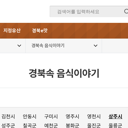
지정유산
경북e맛
경북속 음식이야기
경북속 음식이야기
김천시
안동시
구미시
영주시
영천시
상주시
성주군
칠곡군
예천군
봉화군
울진군
울릉군