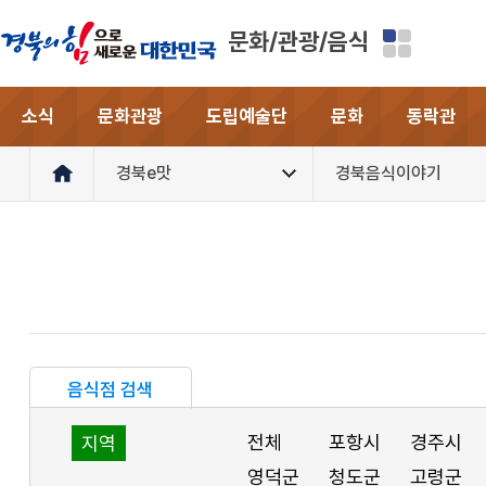
문화/관광/음식
소식
문화관광
도립예술단
문화
동락관
경북e맛
경북음식이야기
음식점 검색
전체
포항시
경주시
지역
영덕군
청도군
고령군