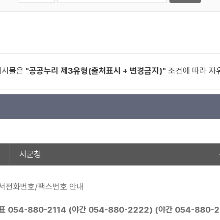
게시물은
"공공누리 제3유형(출처표시 + 변경금지)"
조건에 따라 자
시군청
서전화번호/팩스번호 안내
표
054-880-2114
(야간
054-880-2222
) (야간
054-880-