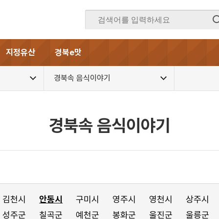
지정유산
경북e맛
경북속 음식이야기
경북속 음식이야기
김천시
안동시
구미시
영주시
영천시
상주시
성주군
칠곡군
예천군
봉화군
울진군
울릉군