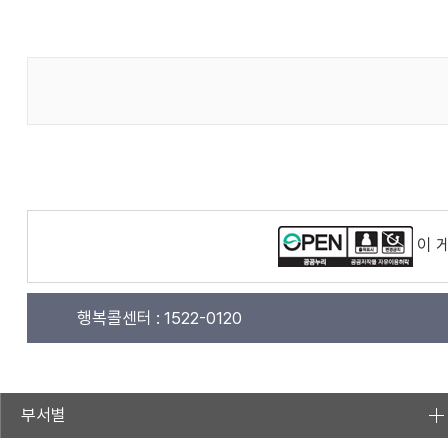
이 
행복콜센터 :
1522-0120
부서별