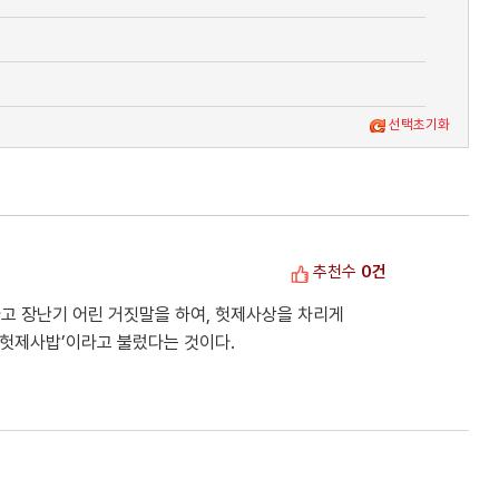
선택초기화
추천수
0건
고 장난기 어린 거짓말을 하여, 헛제사상을 차리게
‘헛제사밥’이라고 불렀다는 것이다.