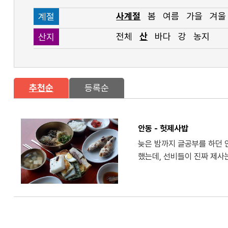
사계절
봄
여름
가을
겨울
계절
전체
산
바다
강
농지
산지
추천순
등록순
안동 - 헛제사밥
늦은 밤까지 글공부를 하던 
했는데, 선비들이 진짜 제사