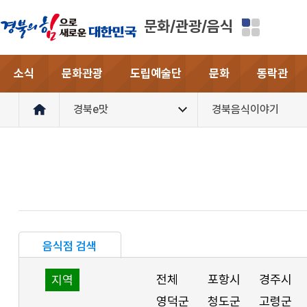
문화/관광/음식
소식
문화관광
도립예술단
문화
동락관
경북e맛
경북음식이야기
음식점 검색
전체
포항시
경주시
지역
영덕군
청도군
고령군