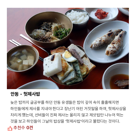
안동 - 헛제사밥
늦은 밤까지 글공부를 하던 안동 유생들은 밤이 깊어 속이 출출해지면
하인들에게 제사를 지내야 한다고 장난기 어린 거짓말을 하여, 헛제사상을
차리게 했는데, 선비들이 진짜 제사는 올리지 않고 제삿밥만 나누어 먹는
것을 보고 하인들이 그날의 밥상을 ‘헛제사밥’이라고 불렀다는 것이다.
추천수
0건