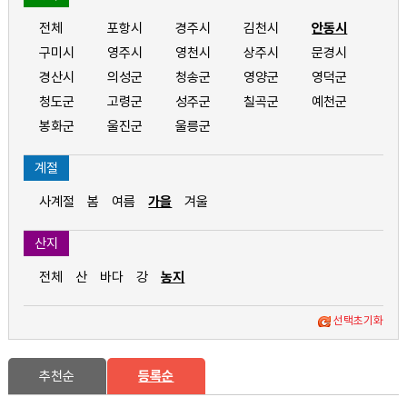
전체
포항시
경주시
김천시
안동시
구미시
영주시
영천시
상주시
문경시
경산시
의성군
청송군
영양군
영덕군
청도군
고령군
성주군
칠곡군
예천군
봉화군
울진군
울릉군
계절
사계절
봄
여름
가을
겨울
산지
전체
산
바다
강
농지
선택초기화
추천순
등록순