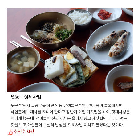
안동 - 헛제사밥
늦은 밤까지 글공부를 하던 안동 유생들은 밤이 깊어 속이 출출해지면
하인들에게 제사를 지내야 한다고 장난기 어린 거짓말을 하여, 헛제사상을
차리게 했는데, 선비들이 진짜 제사는 올리지 않고 제삿밥만 나누어 먹는
것을 보고 하인들이 그날의 밥상을 ‘헛제사밥’이라고 불렀다는 것이다.
추천수
0건