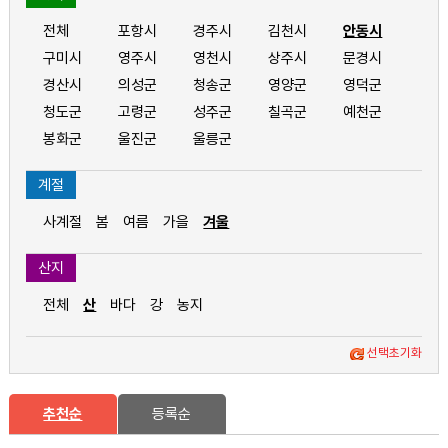
전체
포항시
경주시
김천시
안동시
구미시
영주시
영천시
상주시
문경시
경산시
의성군
청송군
영양군
영덕군
청도군
고령군
성주군
칠곡군
예천군
봉화군
울진군
울릉군
계절
사계절
봄
여름
가을
겨울
산지
전체
산
바다
강
농지
선택초기화
추천순
등록순