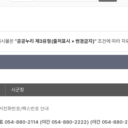
게시물은
"공공누리 제3유형(출처표시 + 변경금지)"
조건에 따라 자
시군청
서전화번호/팩스번호 안내
표
054-880-2114
(야간
054-880-2222
) (야간
054-880-