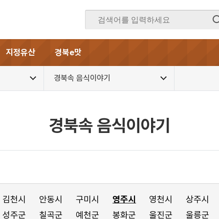
지정유산
경북e맛
경북속 음식이야기
경북속 음식이야기
김천시
안동시
구미시
영주시
영천시
상주시
성주군
칠곡군
예천군
봉화군
울진군
울릉군