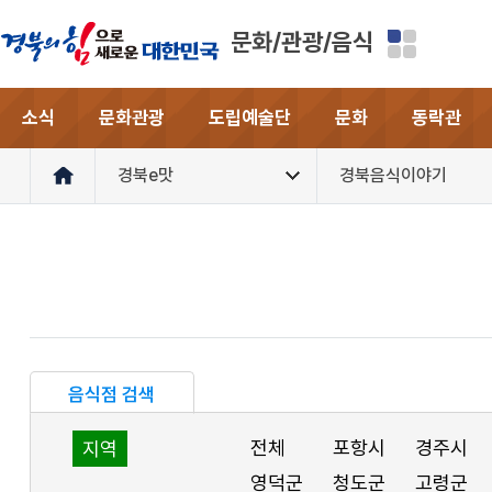
문화/관광/음식
소식
문화관광
도립예술단
문화
동락관
경북e맛
경북음식이야기
음식점 검색
전체
포항시
경주시
지역
영덕군
청도군
고령군