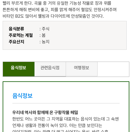
빨리 부르게 한다. 곡물 중 거의 유일한 기능성 작물로 장과 위를
튼튼하게 해줘 변비에 좋고, 피를 맑게 해주어 혈압도 안정시켜주며
비타민 B2도 많아서 웰빙과 다이어트에 안성맞춤인 것이다.
음식분류
: 주식
주로먹는 계절
: 봄
주요산지
: 농지
음식정보
관련음식점
여행정보
음식정보
우리네 역사와 함께해 온 구황작물 메밀
한반도 어느 곳이든 그 지역을 대표하는 음식이 있는데 그 속엔
언제나 생활과 전통이 녹아 있다
.
아는 만큼 보인다는
이야기처럼
,
아는 만큼 더 먹고 싶어지는 음식
,
바로 순흥