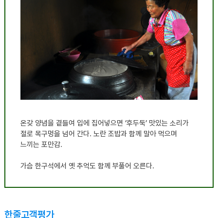
온갖 양념을 곁들여 입에 집어넣으면
‘
후두둑
’
맛있는 소리가
절로 목구멍을 넘어 간다
.
노란 조밥과 함께 말아 먹으며
느끼는 포만감
.
가슴 한구석에서 옛 추억도 함께 부풀어 오른다
.
한줄고객평가