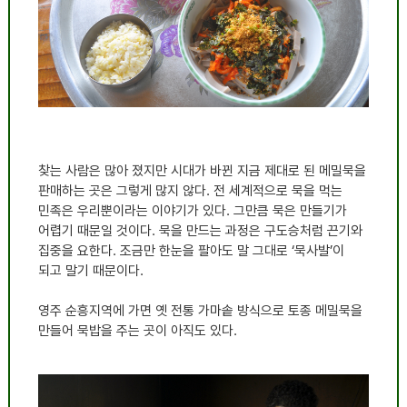
찾는 사람은 많아 졌지만 시대가 바뀐 지금 제대로 된 메밀묵을
판매하는 곳은 그렇게 많지 않다
.
전 세계적으로 묵을 먹는
민족은 우리뿐이라는 이야기가 있다
.
그만큼 묵은 만들기가
어렵기 때문일 것이다
.
묵을 만드는 과정은 구도승처럼 끈기와
집중을 요한다
.
조금만 한눈을 팔아도 말 그대로
‘
묵사발
’
이
되고 말기 때문이다
.
영주 순흥지역에 가면 옛 전통 가마솥 방식으로 토종 메밀묵을
만들어 묵밥을 주는 곳이 아직도 있다
.