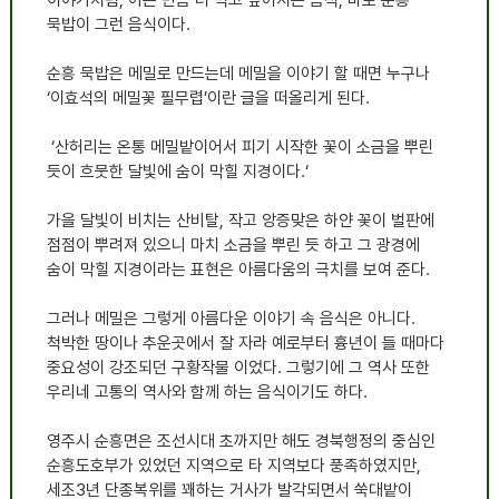
묵밥이 그런 음식이다
.
순흥 묵밥은 메밀로 만드는데 메밀을 이야기 할 때면 누구나
‘
이효석의 메밀꽃 필무렵
’
이란 글을 떠올리게 된다
.
‘
산허리는 온통 메밀밭이어서 피기 시작한 꽃이 소금을
뿌린
듯이 흐뭇한 달빛에 숨이 막힐 지경이다
.‘
가을 달빛이 비치는 산비탈
,
작고 앙증맞은 하얀 꽃이 벌판에
점점이 뿌려져 있으니 마치 소금을 뿌린 듯 하고 그 광경에
숨이 막힐 지경이라는 표현은 아름다움의 극치를 보여 준다
.
그러나 메밀은 그렇게 아름다운 이야기 속 음식은 아니다
.
척박한 땅이나 추운곳에서 잘 자라 예로부터 흉년이 들 때마다
중요성이 강조되던 구황작물 이었다
.
그렇기에 그 역사 또한
우리네 고통의 역사와 함께 하는 음식이기도 하다
.
영주시 순흥면은 조선시대 초까지만 해도 경북행정의 중심인
순흥도호부가 있었던 지역으로 타 지역보다 풍족하였지만
,
세조
3
년 단종복위를 꽤하는 거사가 발각되면서 쑥대밭이