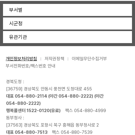
부서별
시군청
유관기관
개인정보처리방침
저작권정책
이메일무단수집거부
부서전화번호/팩스번호 안내
경북도청 :
[36759] 경상북도 안동시 풍천면 도청대로 455
대표
054-880-2114
(야간
054-880-2222
) (야간
054-880-2222
)
행복콜센터
1522-0120
(유료)
팩스 054-880-4999
동부청사 :
[37563] 경상북도 포항시 북구 흥해읍 동부청사로 2
대표
054-880-7513
팩스 054-880-7539