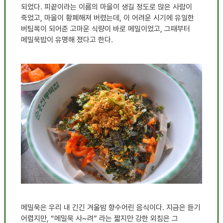
되었다
.
피끝이라는 이름의 마을이 생길 정도로 많은 사람이
죽었고
,
마을이 황폐해져 버렸는데
,
이 어려운 시기에 유일한
버팀목이 되어준 고마운 식량이 바로 메밀이었고
,
그때부터
메밀묵밥이 유명해 졌다고 한다
.
메밀묵은 우리 내 긴긴 겨울밤 향수어린 음식이다
.
지금은 듣기
어렵지만
, “
메밀묵 사
~
려
”
라는 짧지만 강한 외침은 그