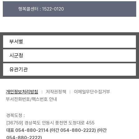
행복콜센터 :
1522-0120
부서별
시군청
유관기관
개인정보처리방침
저작권정책
이메일무단수집거부
부서전화번호/팩스번호 안내
경북도청 :
[36759] 경상북도 안동시 풍천면 도청대로 455
대표
054-880-2114
(야간
054-880-2222
) (야간
054-880-2222
)