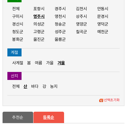
전체
포항시
경주시
김천시
안동시
구미시
영주시
영천시
상주시
문경시
경산시
의성군
청송군
영양군
영덕군
청도군
고령군
성주군
칠곡군
예천군
봉화군
울진군
울릉군
계절
사계절
봄
여름
가을
겨울
산지
전체
산
바다
강
농지
선택초기화
추천순
등록순