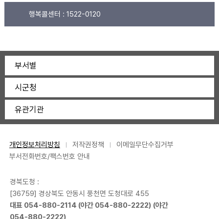
행복콜센터 :
1522-0120
부서별
시군청
유관기관
개인정보처리방침
저작권정책
이메일무단수집거부
부서전화번호/팩스번호 안내
경북도청 :
[36759] 경상북도 안동시 풍천면 도청대로 455
대표
054-880-2114
(야간
054-880-2222
) (야간
054-880-2222
)