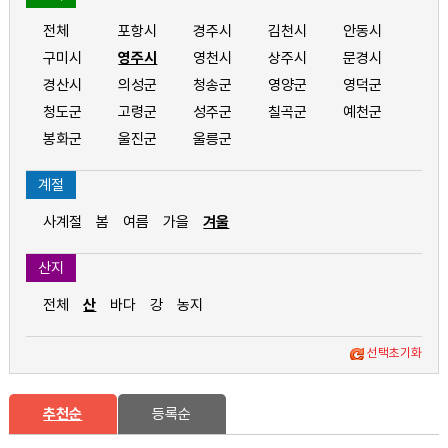
전체
포항시
경주시
김천시
안동시
구미시
영주시
영천시
상주시
문경시
경산시
의성군
청송군
영양군
영덕군
청도군
고령군
성주군
칠곡군
예천군
봉화군
울진군
울릉군
계절
사계절
봄
여름
가을
겨울
산지
전체
산
바다
강
농지
선택초기화
추천순
등록순