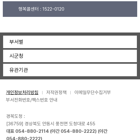
행복콜센터 :
1522-0120
부서별
시군청
유관기관
개인정보처리방침
저작권정책
이메일무단수집거부
부서전화번호/팩스번호 안내
경북도청 :
[36759] 경상북도 안동시 풍천면 도청대로 455
대표
054-880-2114
(야간
054-880-2222
) (야간
054-880-2222
)