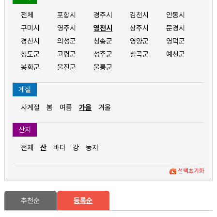
전체
포항시
경주시
김천시
안동시
구미시
영주시
영천시
상주시
문경시
경산시
의성군
청송군
영양군
영덕군
청도군
고령군
성주군
칠곡군
예천군
봉화군
울진군
울릉군
계절
사계절
봄
여름
가을
겨울
산지
전체
산
바다
강
농지
선택초기화
추천순
등록순