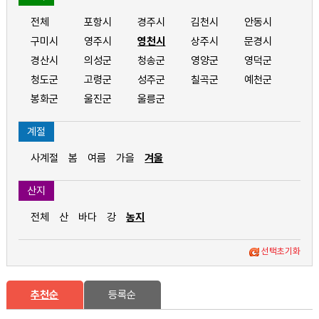
전체
포항시
경주시
김천시
안동시
구미시
영주시
영천시
상주시
문경시
경산시
의성군
청송군
영양군
영덕군
청도군
고령군
성주군
칠곡군
예천군
봉화군
울진군
울릉군
계절
사계절
봄
여름
가을
겨울
산지
전체
산
바다
강
농지
선택초기화
추천순
등록순