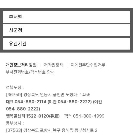
부서별
시군청
유관기관
개인정보처리방침
저작권정책
이메일무단수집거부
부서전화번호/팩스번호 안내
경북도청 :
[36759] 경상북도 안동시 풍천면 도청대로 455
대표
054-880-2114
(야간
054-880-2222
) (야간
054-880-2222
)
행복콜센터
1522-0120
(유료)
팩스 054-880-4999
동부청사 :
[37563] 경상북도 포항시 북구 흥해읍 동부청사로 2