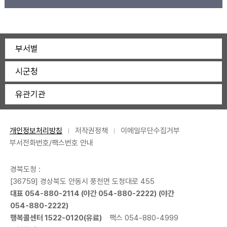
부서별
시군청
유관기관
개인정보처리방침
저작권정책
이메일무단수집거부
부서전화번호/팩스번호 안내
경북도청 :
[36759] 경상북도 안동시 풍천면 도청대로 455
대표
054-880-2114
(야간
054-880-2222
) (야간
054-880-2222
)
행복콜센터
1522-0120
(유료)
팩스 054-880-4999