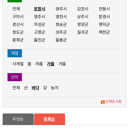
전체
포항시
경주시
김천시
안동시
구미시
영주시
영천시
상주시
문경시
경산시
의성군
청송군
영양군
영덕군
청도군
고령군
성주군
칠곡군
예천군
봉화군
울진군
울릉군
계절
사계절
봄
여름
가을
겨울
산지
전체
산
바다
강
농지
선택초기화
추천순
등록순