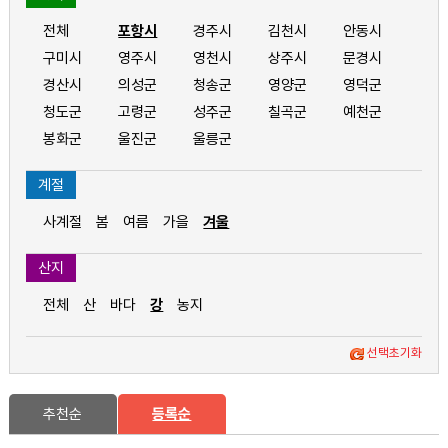
전체
포항시
경주시
김천시
안동시
구미시
영주시
영천시
상주시
문경시
경산시
의성군
청송군
영양군
영덕군
청도군
고령군
성주군
칠곡군
예천군
봉화군
울진군
울릉군
계절
사계절
봄
여름
가을
겨울
산지
전체
산
바다
강
농지
선택초기화
추천순
등록순