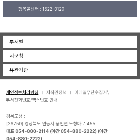
행복콜센터 :
1522-0120
부서별
시군청
유관기관
개인정보처리방침
저작권정책
이메일무단수집거부
부서전화번호/팩스번호 안내
경북도청 :
[36759] 경상북도 안동시 풍천면 도청대로 455
대표
054-880-2114
(야간
054-880-2222
) (야간
054-880-2222
)